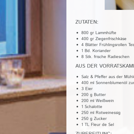
ZUTATEN:
800 gr Lammhüfte
400 gr Ziegenfrischkäse
4 Blätter Frühlingsrollen Tei
1 Bd. Koriander
8 Stk. frische Radieschen
AUS DER VORRATSKAM
Salz & Pfeffer aus der Mühl
400 ml Sonnenblumenöl zum
3 Eier
200 g Butter
200 ml Weißwein
1 Schalotte
250 ml Rotweinessig
250 g Zucker
1 TL Fleur de Sel
ZUBEREITUNG: