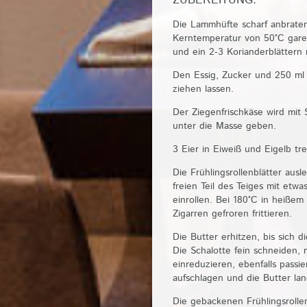
Die Lammhüfte scharf anbraten
Kerntemperatur von 50°C gare
und ein 2-3 Korianderblättern
Den Essig, Zucker und 250 ml
ziehen lassen.
Der Ziegenfrischkäse wird mit
unter die Masse geben.
3 Eier in Eiweiß und Eigelb t
Die Frühlingsrollenblätter aus
freien Teil des Teiges mit etw
einrollen. Bei 180°C in heißem
Zigarren gefroren frittieren.
Die Butter erhitzen, bis sich d
Die Schalotte fein schneiden
einreduzieren, ebenfalls pass
aufschlagen und die Butter la
Die gebackenen Frühlingsrolle