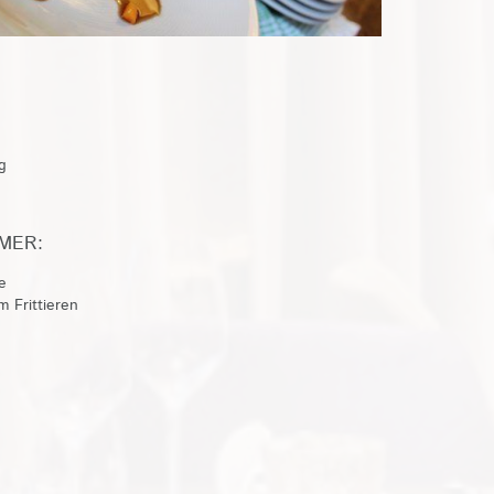
g
MER:
e
 Frittieren