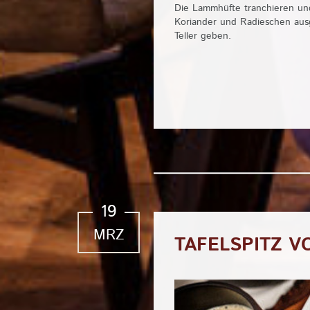
Die Lammhüfte tranchieren und
Koriander und Radieschen ausg
Teller geben.
19
MRZ
TAFELSPITZ 