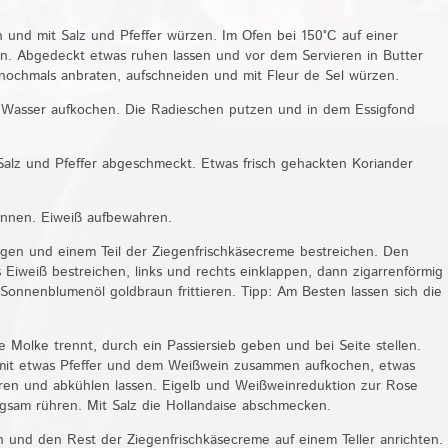
 und mit Salz und Pfeffer würzen. Im Ofen bei 150°C auf einer
n. Abgedeckt etwas ruhen lassen und vor dem Servieren in Butter
 nochmals anbraten, aufschneiden und mit Fleur de Sel würzen.
 Wasser aufkochen. Die Radieschen putzen und in dem Essigfond
 Salz und Pfeffer abgeschmeckt. Etwas frisch gehackten Koriander
rennen. Eiweiß aufbewahren.
legen und einem Teil der Ziegenfrischkäsecreme bestreichen. Den
as Eiweiß bestreichen, links und rechts einklappen, dann zigarrenförmig
 Sonnenblumenöl goldbraun frittieren. Tipp: Am Besten lassen sich die
ie Molke trennt, durch ein Passiersieb geben und bei Seite stellen.
, mit etwas Pfeffer und dem Weißwein zusammen aufkochen, etwas
ieren und abkühlen lassen. Eigelb und Weißweinreduktion zur Rose
ngsam rühren. Mit Salz die Hollandaise abschmecken.
n und den Rest der Ziegenfrischkäsecreme auf einem Teller anrichten.