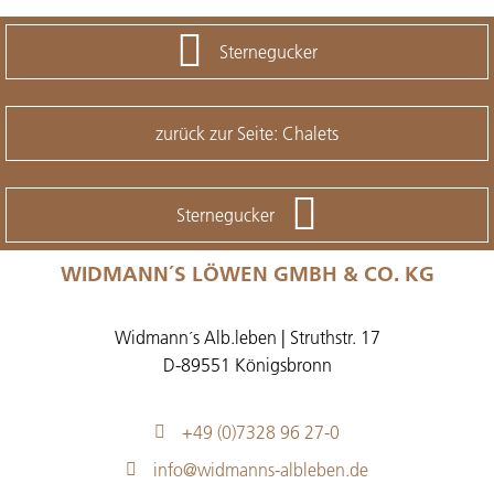
Sternegucker
zurück zur Seite: Chalets
Sternegucker
WIDMANN´S LÖWEN GMBH & CO. KG
Widmann´s Alb.leben | Struthstr. 17
D-89551 Königsbronn
+49 (0)7328 96 27-0
info@widmanns-albleben.de