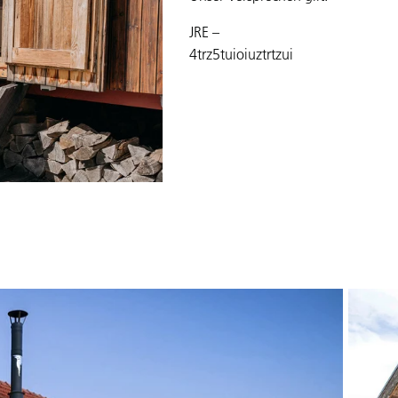
JRE –
4trz5tuioiuztrtzui